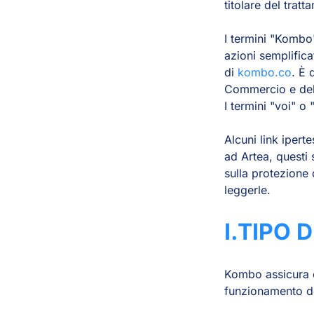
titolare del tratt
I termini "Kombo",
azioni semplifica
di
kombo.co
. È 
Commercio e del
I termini "voi" o 
Alcuni link ipert
ad Artea, questi 
sulla protezione 
leggerle.
I.TIPO 
Kombo assicura ch
funzionamento del