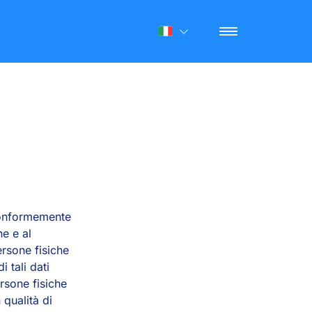
 conformemente
he e al
rsone fisiche
 tali dati
ersone fisiche
 qualità di