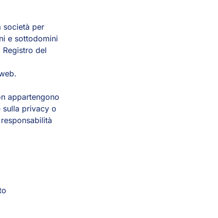
a società per
ini e sottodomini
l Registro del
i web.
e non appartengono
e sulla privacy o
 responsabilità
to