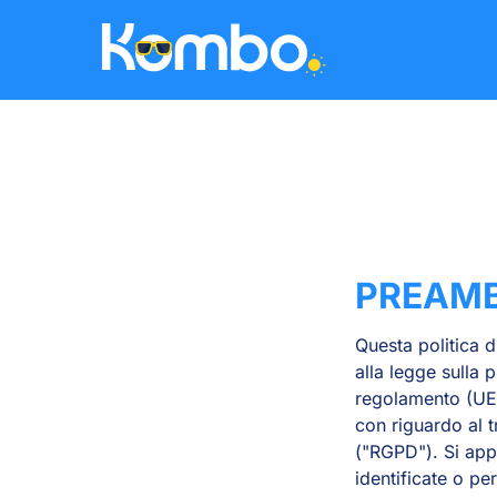
Skip to main content
PREAM
Questa politica 
alla legge sulla 
regolamento (UE)
con riguardo al t
("RGPD"). Si appli
identificate o pe