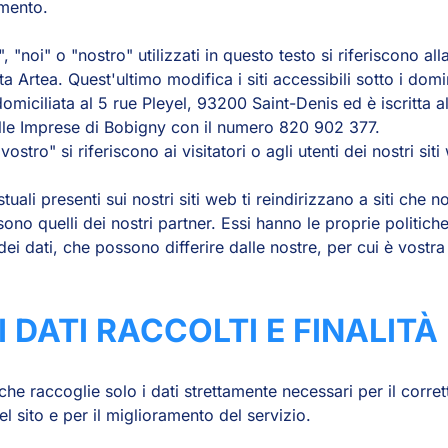
amento.
 "noi" o "nostro" utilizzati in questo testo si riferiscono all
ta Artea. Quest'ultimo modifica i siti accessibili sotto i dom
domiciliata al 5 rue Pleyel, 93200 Saint-Denis ed è iscritta a
le Imprese di Bobigny con il numero 820 902 377.
"vostro" si riferiscono ai visitatori o agli utenti dei nostri sit
estuali presenti sui nostri siti web ti reindirizzano a siti ch
sono quelli dei nostri partner. Essi hanno le proprie politich
dei dati, che possono differire dalle nostre, per cui è vostra
DI DATI RACCOLTI E FINALITÀ
e raccoglie solo i dati strettamente necessari per il corret
 sito e per il miglioramento del servizio.