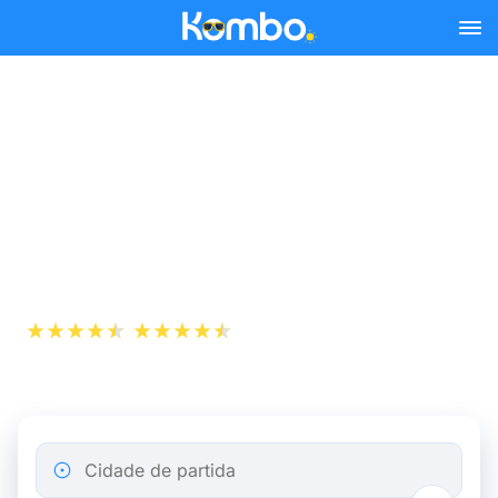
Skip to main content
Para viajar para a Bélgica e
países vizinhos, reserve o
seu bilhete da SNCB na
Kombo
+1 000 000
App Store
Play Store
descarregamentos
Cidade de partida