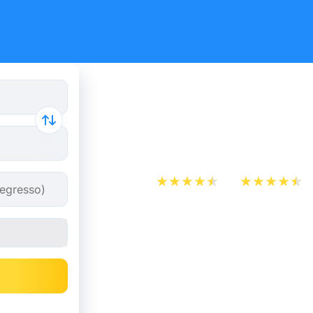
Passagem 
a Londres
App Store
Play Store