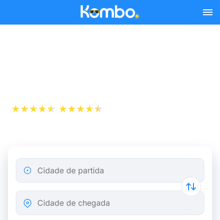
Skip to main content
Passagem aérea de
Mulhouse a Viena
+1 000 000
App Store
Play Store
descarregamentos
Cidade de partida
Cidade de chegada