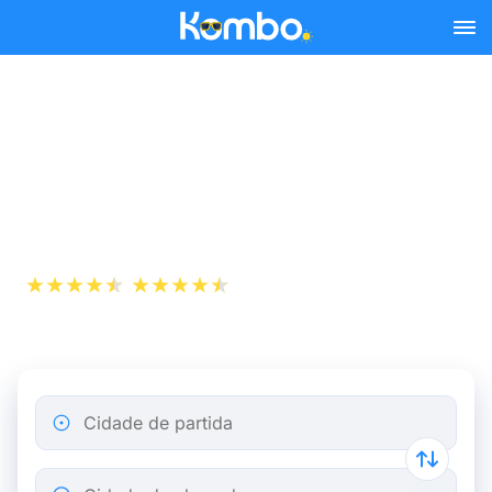
Skip to main content
Passagem aérea de
Toulouse a Palma de
Mallorca
+1 000 000
App Store
Play Store
descarregamentos
Cidade de partida
Cidade de chegada