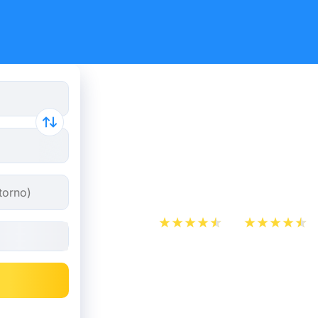
Confronta i
Sindbad e t
economici
App Store
Play Store