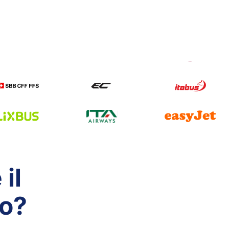
il
co?