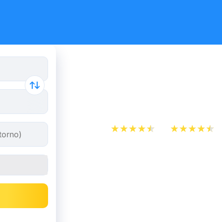
Ouigo: le o
low-cost 
App Store
Play Store