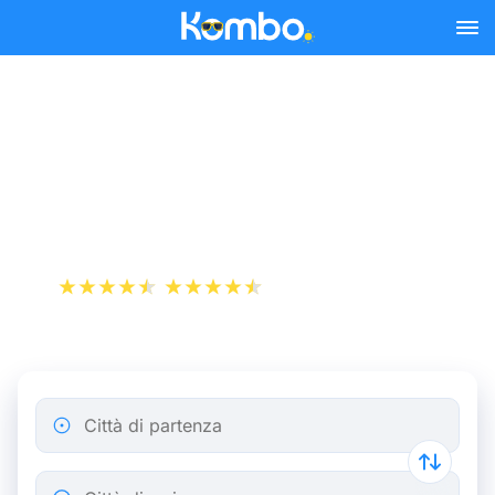
Skip to main content
RENFE: i tuoi biglietti del
treno per la Spagna e la
Francia
+1 000 000 download
App Store
Play Store
Città di partenza
Città di arrivo