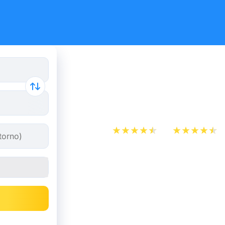
Biglietto 
Bruxelles
App Store
Play Store