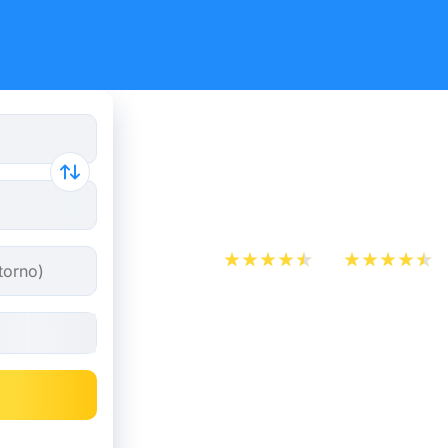
Biglietto a
Zurigo
App Store
Play Store