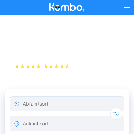
Skip to main content
Busse von Mailand nach
Bergamo ab 1,59 €
+1 000 000 downloads
App Store
Play Store
Abfahrtsort
Ankunftsort