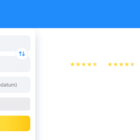
Busse von
App Store
Play Store