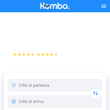
Skip to main content
Bus Genova - Milano da
4,99 €
+1 000 000 download
App Store
Play Store
Città di partenza
Città di arrivo