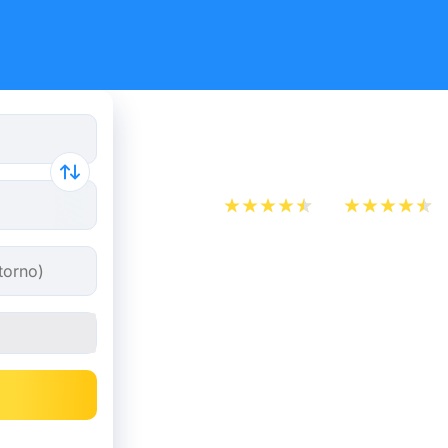
Bus Milano
App Store
Play Store