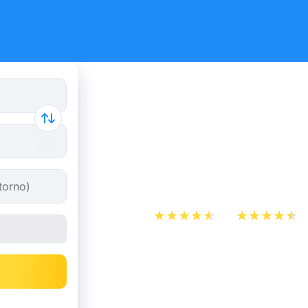
Confronta 
e trova i bi
economici
App Store
Play Store