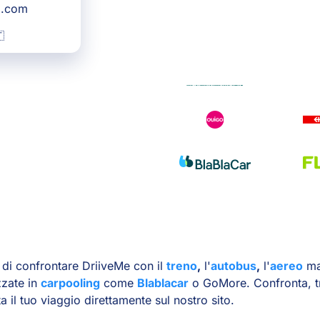
g.com

di confrontare DriiveMe con il
treno
,
l'
autobus
,
l'
aereo
ma
zzate in
carpooling
come
Blablacar
o GoMore. Confronta, tr
a il tuo viaggio direttamente sul nostro sito.