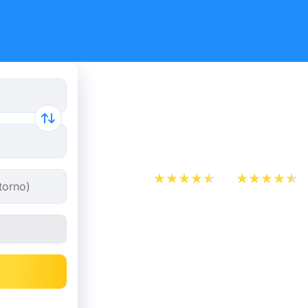
Confronta
autobus e 
App Store
Play Store