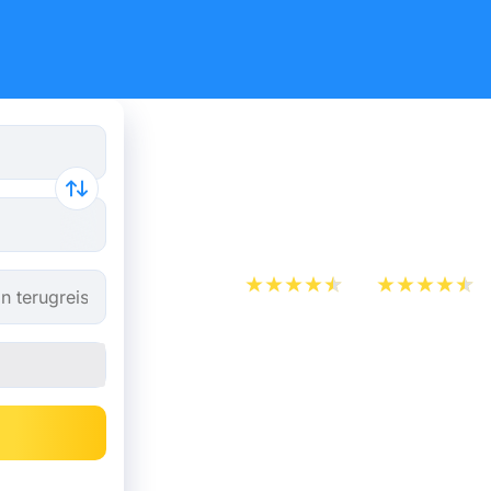
Trein Ant
Enschede
App Store
Play Store