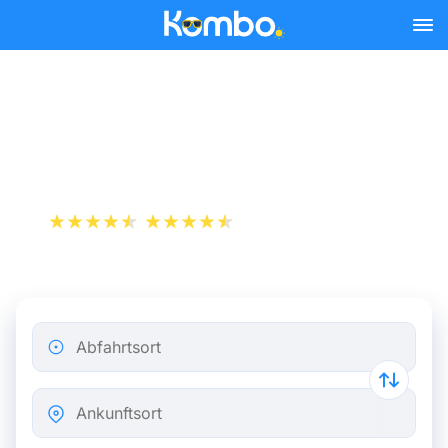
Skip to main content
Busse von Paris nach Dijon
ab 12,32 €
+1 000 000 downloads
App Store
Play Store
Abfahrtsort
Ankunftsort