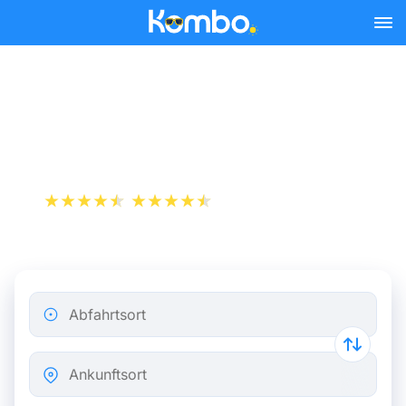
Skip to main content
Busse von Paris nach
Lorient ab 21,48 €
+1 000 000 downloads
App Store
Play Store
Abfahrtsort
Ankunftsort