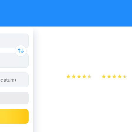
Busse von
ab 8,82 €
App Store
Play Store