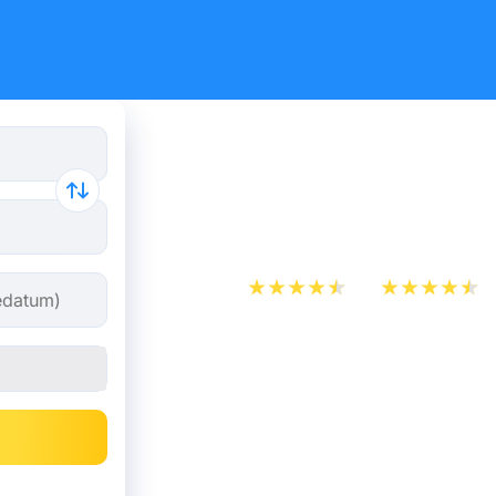
Flugticket
Madrid
App Store
Play Store