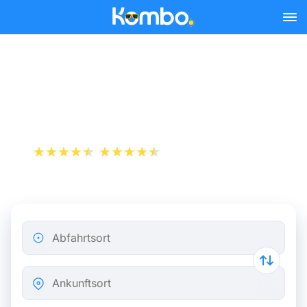
Skip to main content
Flugticket von Nizza nach
Rom
+1 000 000 downloads
App Store
Play Store
Abfahrtsort
Ankunftsort