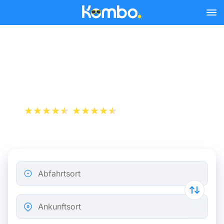
Skip to main content
Zugfahrkarten Amsterdam
- Antwerpen ab 29 €
+1 000 000 downloads
App Store
Play Store
Abfahrtsort
Ankunftsort