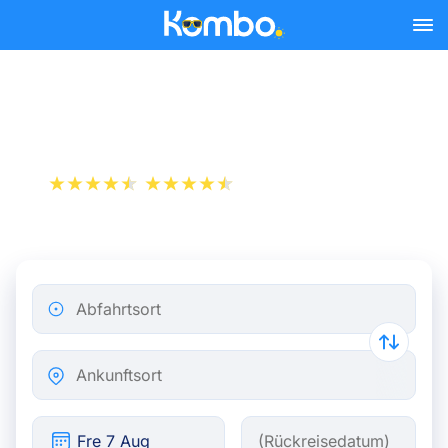
Skip to main content
Zug Brüssel - Tilburg
+1 000 000 downloads
App Store
Play Store
Abfahrtsort
Ankunftsort