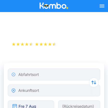
Skip to main content
Zug Brüssel - Toulouse
+1 000 000 downloads
App Store
Play Store
Abfahrtsort
Ankunftsort