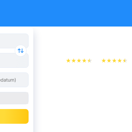
Zug Rotter
App Store
Play Store