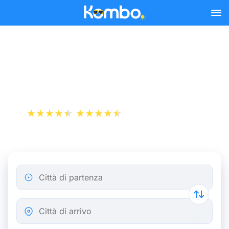
Skip to main content
Bus Montpellier - Lione da
10,99 €
+1 000 000 download
App Store
Play Store
Città di partenza
Città di arrivo