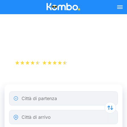
Skip to main content
Bus Parigi - Anversa da
12,74 €
+1 000 000 download
App Store
Play Store
Città di partenza
Città di arrivo