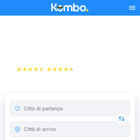
Skip to main content
Bus Parigi - Barcellona da
30,49 €
+1 000 000 download
App Store
Play Store
Città di partenza
Città di arrivo