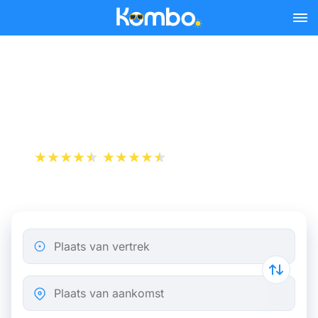
Skip to main content
Bus Parijs Beauvais vanaf
5,13 €
+1 000 000 downloads
App Store
Play Store
Plaats van vertrek
Plaats van aankomst