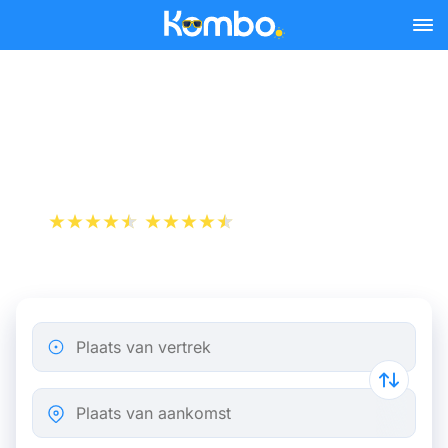
Skip to main content
Bus Parijs Dijon vanaf
12,32 €
+1 000 000 downloads
App Store
Play Store
Plaats van vertrek
Plaats van aankomst