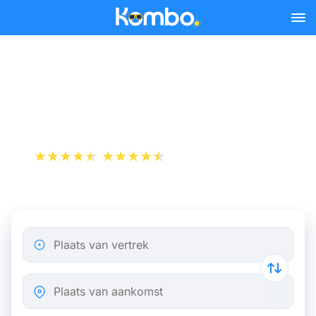
Skip to main content
Bus Parijs Saint-Étienne
vanaf 15,98 €
+1 000 000 downloads
App Store
Play Store
Plaats van vertrek
Plaats van aankomst