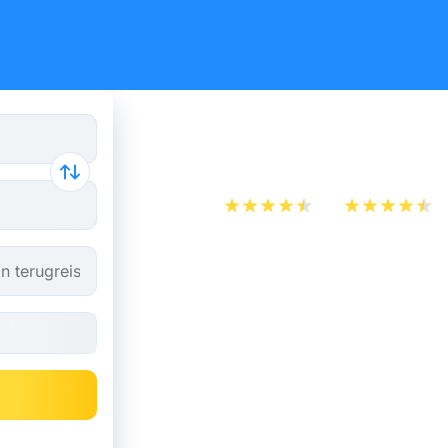
Trein Gent
App Store
Play Store