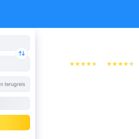
Trein Rott
App Store
Play Store