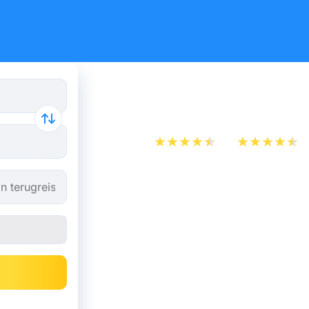
Trein Toul
App Store
Play Store