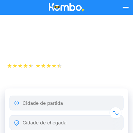
Skip to main content
Autocarros Londres Paris a
partir de 6,67 €
+1 000 000
App Store
Play Store
descarregamentos
Cidade de partida
Cidade de chegada