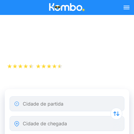
Skip to main content
Autocarros Paris Barcelona
a partir de 30,98 €
+1 000 000
App Store
Play Store
descarregamentos
Cidade de partida
Cidade de chegada