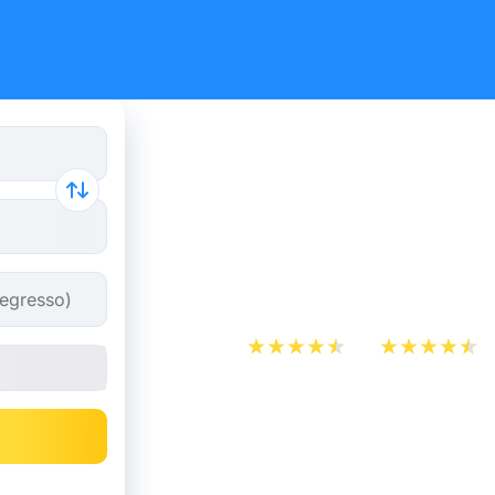
Bilhetes 
Amsterdão
partir de 2
App Store
Play Store