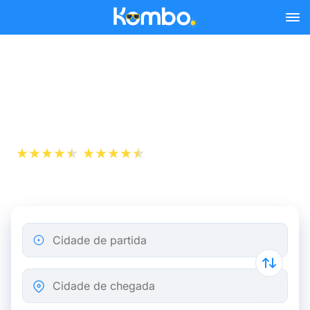
Skip to main content
Comboio barato
Amsterdão - Ghent
+1 000 000
App Store
Play Store
descarregamentos
Cidade de partida
Cidade de chegada