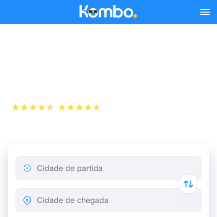
Skip to main content
Bilhetes de comboio Paris -
Rotterdam a partir de 30 €
+1 000 000
App Store
Play Store
descarregamentos
Cidade de partida
Cidade de chegada