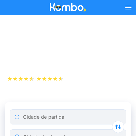
Skip to main content
Bilhetes de comboio
Rotterdam - Haia a partir
de 52 €
+1 000 000
App Store
Play Store
descarregamentos
Cidade de partida
Cidade de chegada