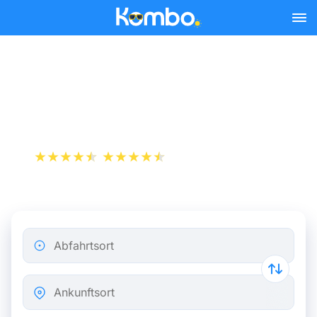
Skip to main content
Busse von Barcelona nach
Paris ab 28,98 €
+1 000 000 downloads
App Store
Play Store
Abfahrtsort
Ankunftsort