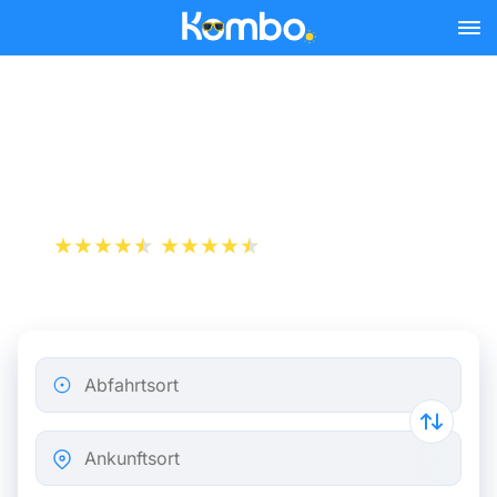
Skip to main content
Busse von London nach
Paris ab 6,67 €
+1 000 000 downloads
App Store
Play Store
Abfahrtsort
Ankunftsort