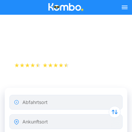
Skip to main content
Flugticket von Mulhouse
nach Wien
+1 000 000 downloads
App Store
Play Store
Abfahrtsort
Ankunftsort