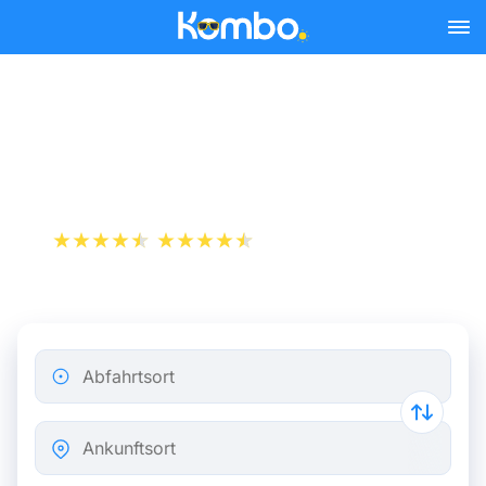
Skip to main content
Flugticket von Paris nach
Barcelona
+1 000 000 downloads
App Store
Play Store
Abfahrtsort
Ankunftsort