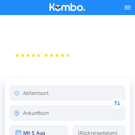
Skip to main content
Zug Amsterdam - Marseille
+1 000 000 downloads
App Store
Play Store
Abfahrtsort
Ankunftsort