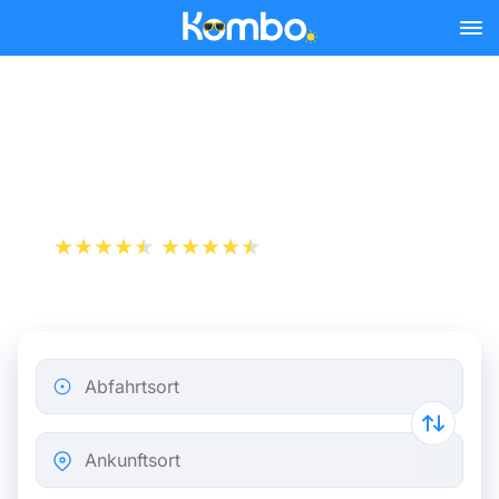
Skip to main content
Zugfahrkarten Paris -
Clermont-Ferrand ab 21 €
+1 000 000 downloads
App Store
Play Store
Abfahrtsort
Ankunftsort