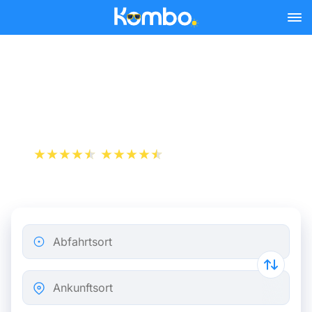
Skip to main content
Zugfahrkarten Paris -
Nizza ab 19 €
+1 000 000 downloads
App Store
Play Store
Abfahrtsort
Ankunftsort