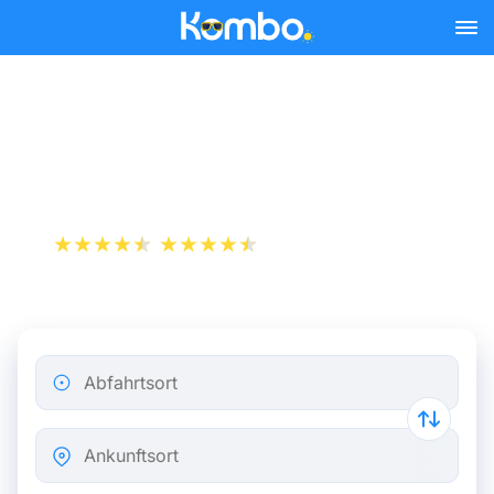
Skip to main content
Zugfahrkarten Paris -
Rotterdam ab 30 €
+1 000 000 downloads
App Store
Play Store
Abfahrtsort
Ankunftsort