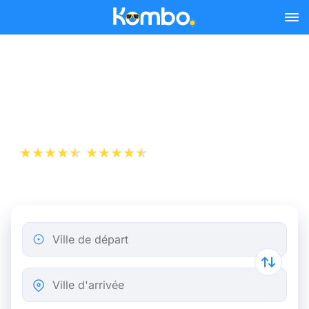
Skip to main content
Billet d’Avion de Lifou
Island à Nouméa
+1 000 000 téléchargements
App Store
Play Store
Ville de départ
Ville d'arrivée